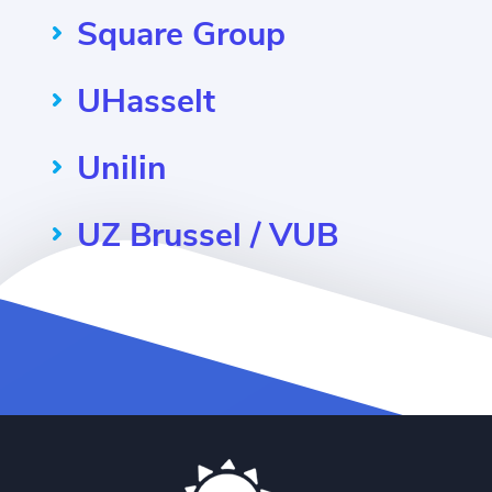
Square Group
UHasselt
Unilin
UZ Brussel / VUB