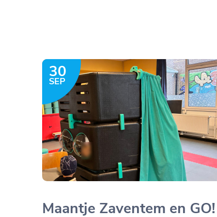
30
SEP
Maantje Zaventem en GO!