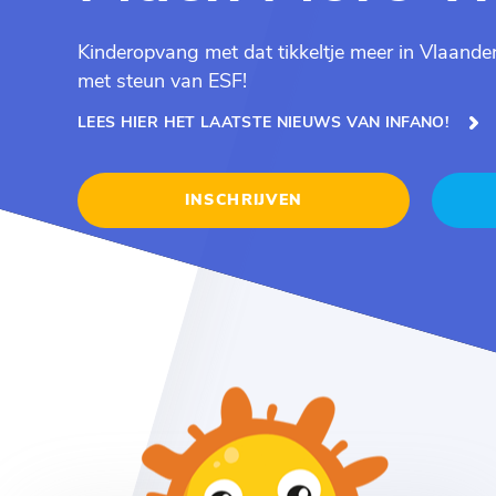
Kinderopvang met dat tikkeltje meer in Vlaander
met steun van ESF!
LEES HIER HET LAATSTE NIEUWS VAN INFANO!
INSCHRIJVEN