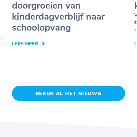
doorgroeien van
kinderdagverblijf naar
V
z
schoolopvang
z
,
LEES MEER
BEKIJK AL HET NIEUWS