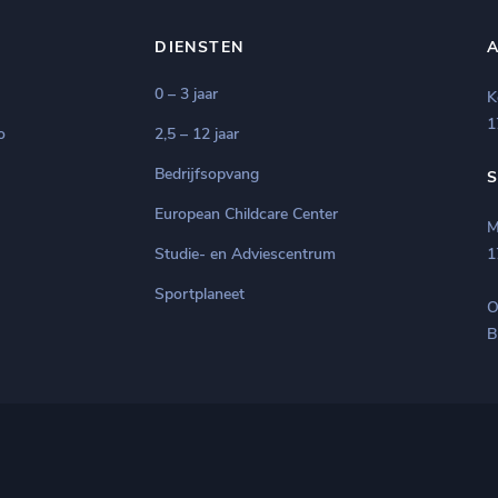
DIENSTEN
0 – 3 jaar
K
1
o
2,5 – 12 jaar
Bedrijfsopvang
European Childcare Center
M
Studie- en Adviescentrum
1
Sportplaneet
O
B