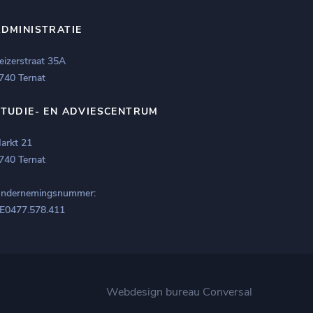
ADMINISTRATIE
eizerstraat 35A
740 Ternat
STUDIE- EN ADVIESCENTRUM
arkt 21
740 Ternat
ndernemingsnummer:
E0477.578.411
Webdesign bureau
Conversal