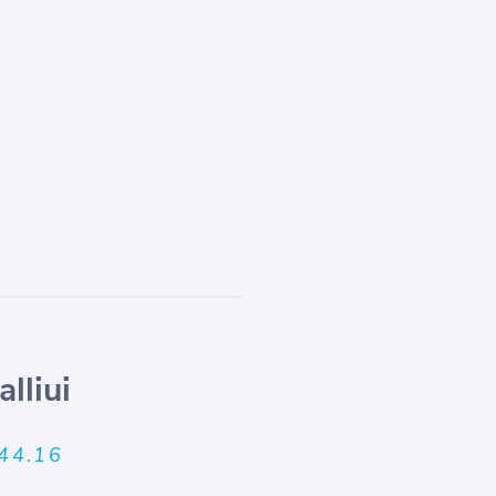
lliui
44.16