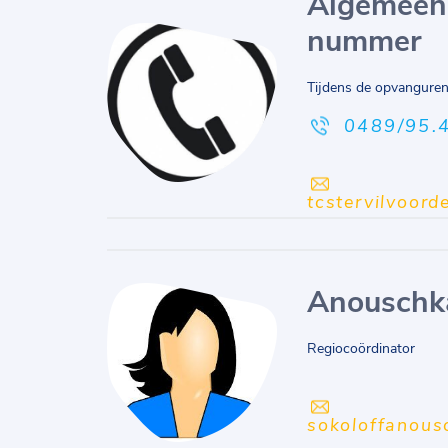
Algemeen
nummer
Tijdens de opvangure
0489/95.
tcstervilvoor
Anouschka
Regiocoördinator
sokoloffanous