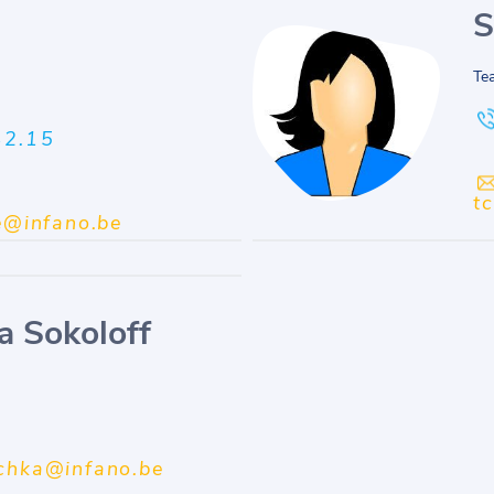
S
Te
n
42.15
t
de@infano.be
 Sokoloff
chka@infano.be