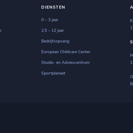
DIENSTEN
0 – 3 jaar
K
1
o
2,5 – 12 jaar
Bedrijfsopvang
European Childcare Center
M
Studie- en Adviescentrum
1
Sportplaneet
O
B