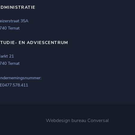
ADMINISTRATIE
eizerstraat 35A
740 Ternat
STUDIE- EN ADVIESCENTRUM
arkt 21
740 Ternat
ndernemingsnummer:
E0477.578.411
Webdesign bureau
Conversal