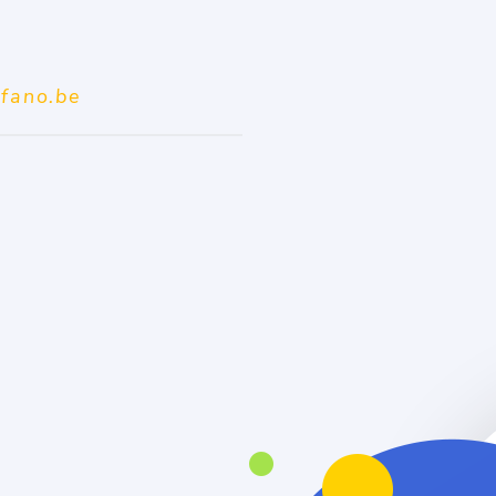
n
nfano.be