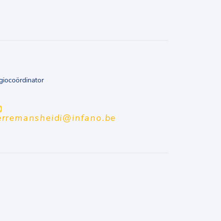
giocoördinator
erremansheidi@infano.be