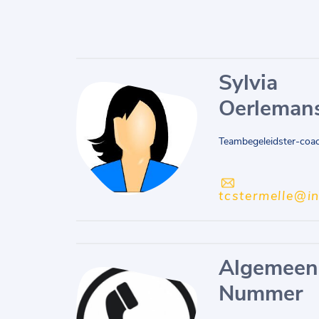
Sylvia
Oerleman
Teambegeleidster-coa
tcstermelle@i
Algemeen
Nummer