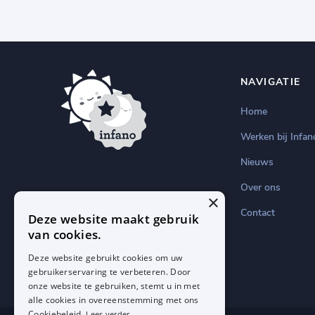
NAVIGATIE
Home
Werken bij Infan
Nieuws
Over ons
×
Contact
Deze website maakt gebruik
van cookies.
Deze website gebruikt cookies om uw
gebruikerservaring te verbeteren. Door
onze website te gebruiken, stemt u in met
alle cookies in overeenstemming met ons
Cookiebeleid.
Lees verder