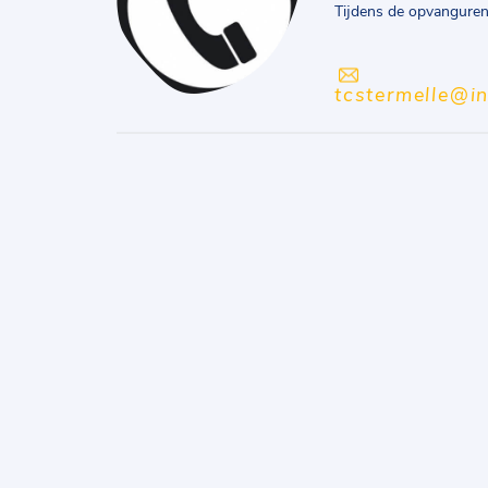
Tijdens de opvangure
tcstermelle@i