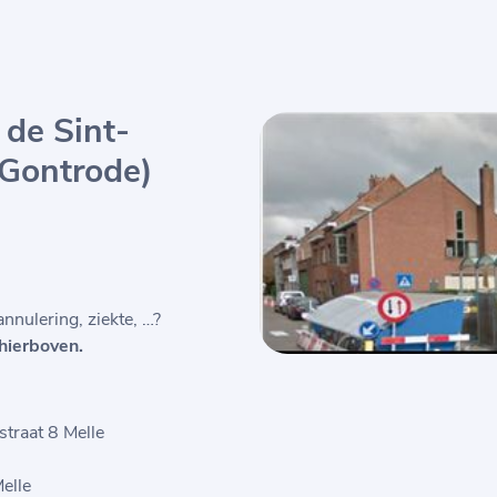
de Sint-
 Gontrode)
annulering, ziekte, …?
hierboven.
straat 8 Melle
Melle