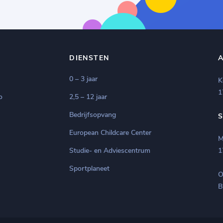
DIENSTEN
0 – 3 jaar
K
1
o
2,5 – 12 jaar
Bedrijfsopvang
European Childcare Center
M
Studie- en Adviescentrum
1
Sportplaneet
O
B