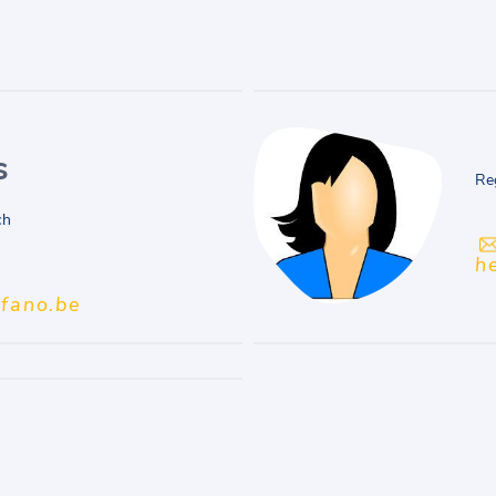
s
Re
ch
h
nfano.be