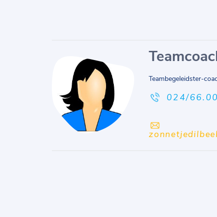
Teamcoac
Teambegeleidster-coa
024/66.0
zonnetjedilbe