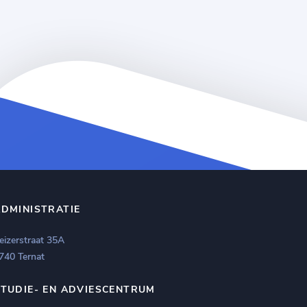
ADMINISTRATIE
eizerstraat 35A
740 Ternat
STUDIE- EN ADVIESCENTRUM