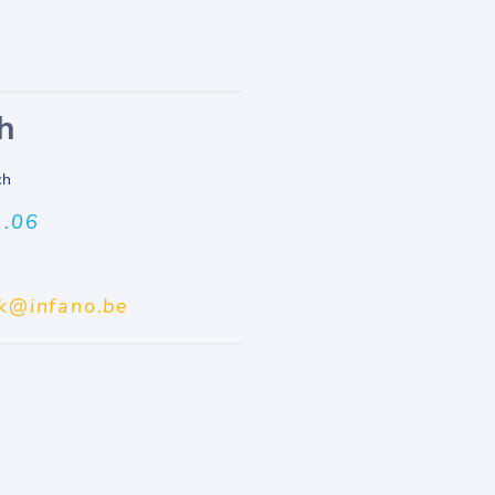
h
ch
0.06
ek@infano.be