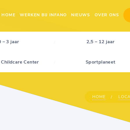
HOME
WERKEN BIJ INFANO
NIEUWS
OVER ONS
0 – 3 jaar
2,5 – 12 jaar
 Childcare Center
Sportplaneet
HOME
LOCA