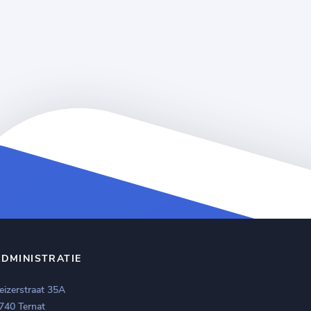
ADMINISTRATIE
eizerstraat 35A
740 Ternat