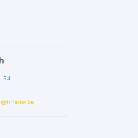
h
0.54
n@infano.be