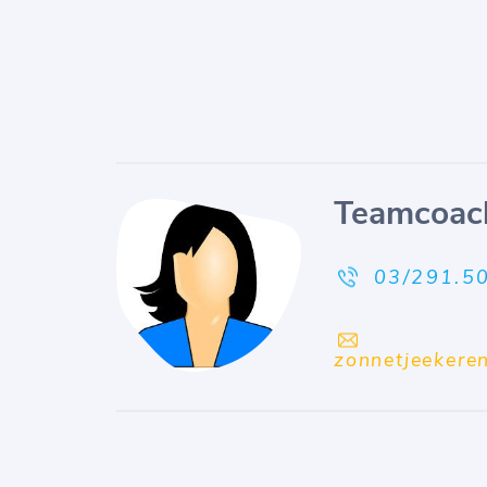
Teamcoac
03/291.5
zonnetjeekere