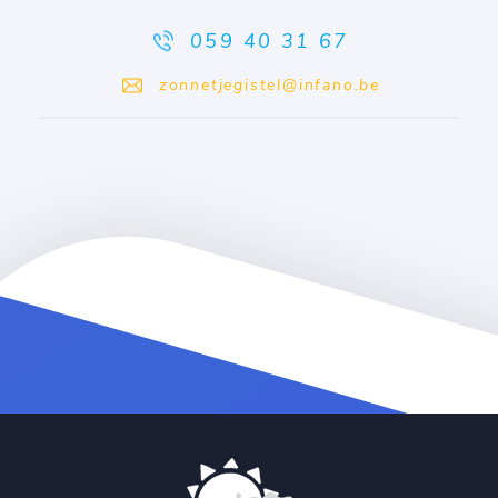
059 40 31 67
zonnetjegistel@infano.be