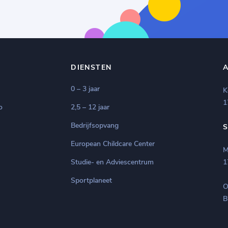
DIENSTEN
0 – 3 jaar
K
1
o
2,5 – 12 jaar
Bedrijfsopvang
European Childcare Center
M
Studie- en Adviescentrum
1
Sportplaneet
O
B