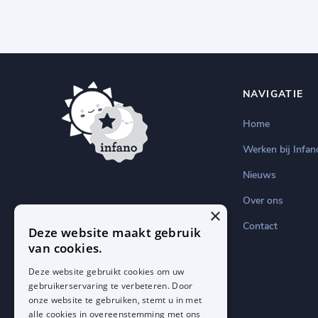
NAVIGATIE
Home
Werken bij Infan
Nieuws
Over ons
×
Contact
Deze website maakt gebruik
van cookies.
Deze website gebruikt cookies om uw
gebruikerservaring te verbeteren. Door
onze website te gebruiken, stemt u in met
alle cookies in overeenstemming met ons