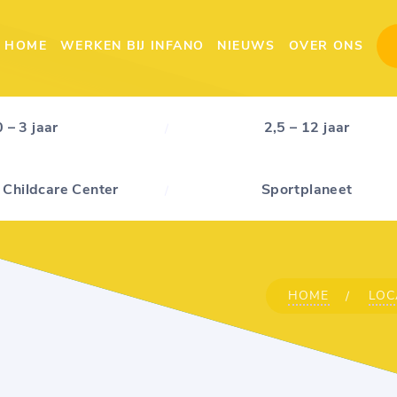
HOME
WERKEN BIJ INFANO
NIEUWS
OVER ONS
0 – 3 jaar
2,5 – 12 jaar
 Childcare Center
Sportplaneet
HOME
LOC