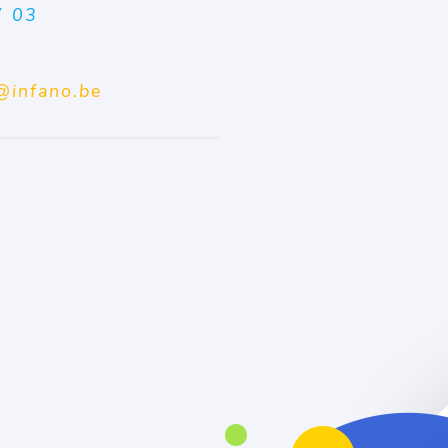
7 03
@infano.be