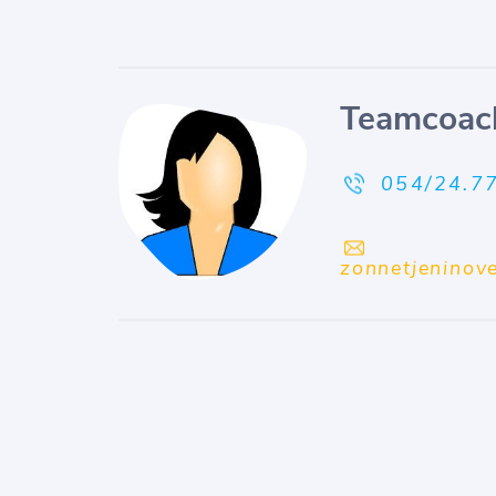
Teamcoac
054/24.7
zonnetjeninov