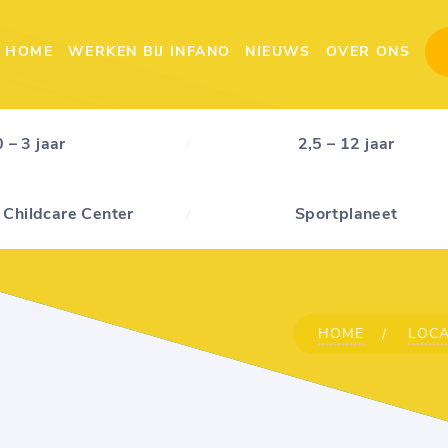
HOME
WERKEN BIJ INFANO
NIEUWS
OVER ONS
0 – 3 jaar
2,5 – 12 jaar
 Childcare Center
Sportplaneet
HOME
LOCA