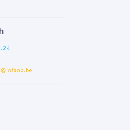
h
7.24
e@infano.be