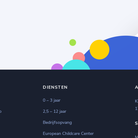
DIENSTEN
0 – 3 jaar
K
1
o
2,5 – 12 jaar
Bedrijfsopvang
European Childcare Center
M