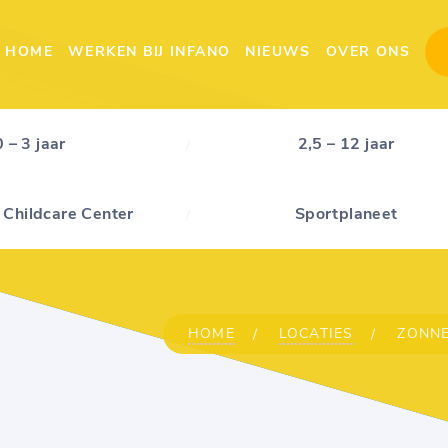
HOME
WERKEN BIJ INFANO
NIEUWS
OVER ONS
0 – 3 jaar
2,5 – 12 jaar
 Childcare Center
Sportplaneet
HOME
LOCATIES
ZONNE