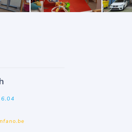
h
56.04
nfano.be