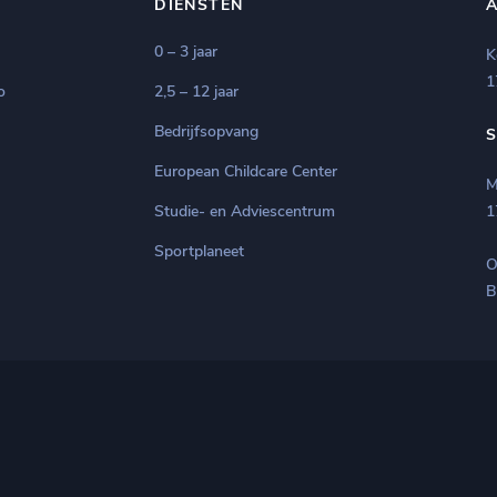
DIENSTEN
0 – 3 jaar
K
1
o
2,5 – 12 jaar
Bedrijfsopvang
European Childcare Center
M
Studie- en Adviescentrum
1
Sportplaneet
O
B