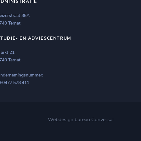
ADMINISTRATIE
eizerstraat 35A
740 Ternat
STUDIE- EN ADVIESCENTRUM
arkt 21
740 Ternat
ndernemingsnummer:
E0477.578.411
Webdesign bureau
Conversal