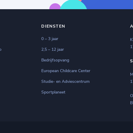
DIENSTEN
0 – 3 jaar
K
1
o
2,5 – 12 jaar
Bedrijfsopvang
European Childcare Center
M
Studie- en Adviescentrum
1
Sportplaneet
O
B