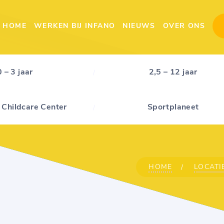
HOME
WERKEN BIJ INFANO
NIEUWS
OVER ONS
0 – 3 jaar
2,5 – 12 jaar
 Childcare Center
Sportplaneet
HOME
LOCATI