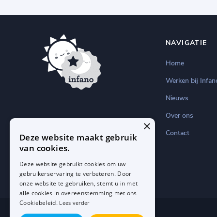
NAVIGATIE
Home
Werken bij Infan
Nieuws
Over ons
×
Contact
Deze website maakt gebruik
van cookies.
Deze website gebruikt cookies om uw
gebruikerservaring te verbeteren. Door
onze website te gebruiken, stemt u in met
alle cookies in overeenstemming met ons
Cookiebeleid.
Lees verder