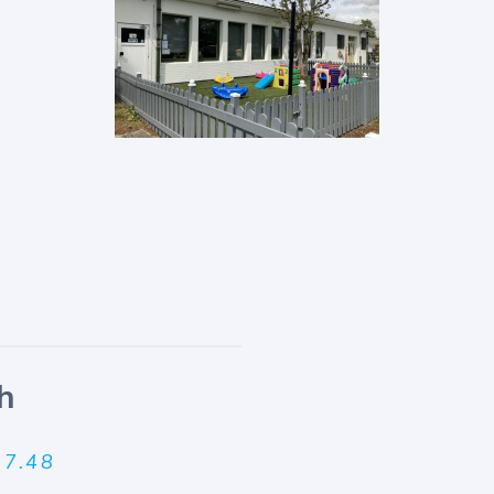
h
57.48