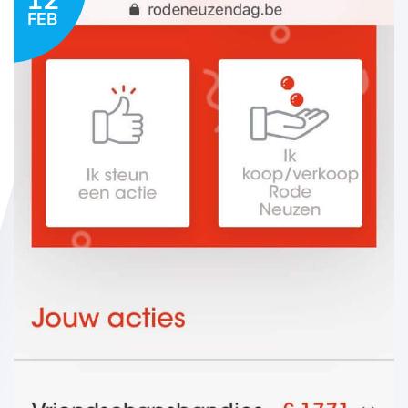
12
FEB