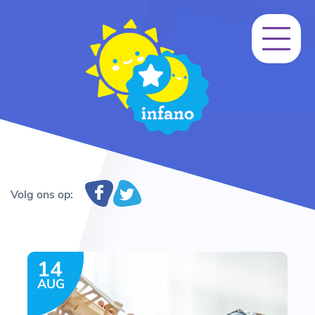
Volg ons op:
14
AUG