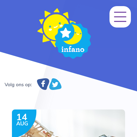
Volg ons op:
14
AUG