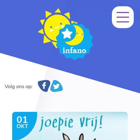
Volg ons op:
01
OKT