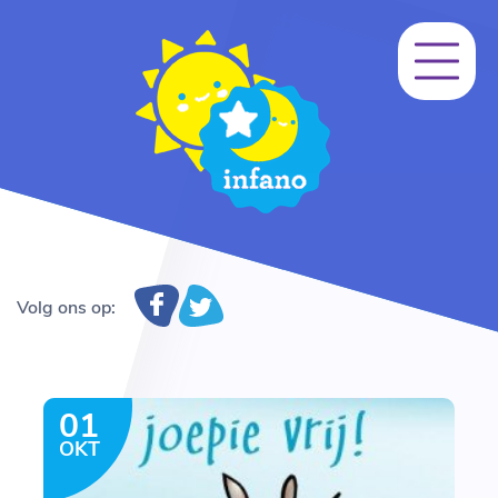
Volg ons op:
01
OKT