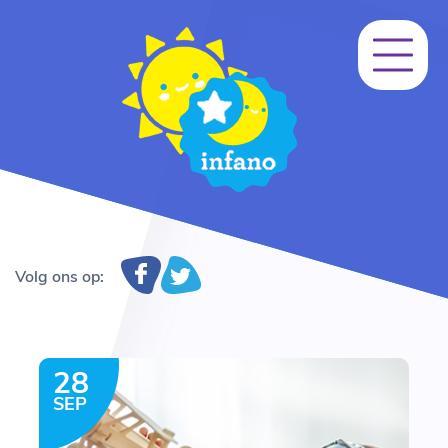
Volg ons op:
28
SEP