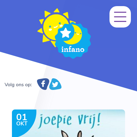
Volg ons op:
01
OKT