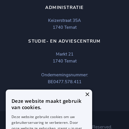
ADMINISTRATIE
Keizerstraat 35A
1740 Ternat
STUDIE- EN ADVIESCENTRUM
Markt 21
1740 Ternat
Ondernemingsnummer:
BE0477.578.411
×
Deze website maakt gebruik
van cookies.
Deze website gebruikt cookies om uw
gebruikerservaring te verbeteren. Door
Copyright © 2023 Infano. All Rights Reserved.
onze website te gebruiken, stemt u in met