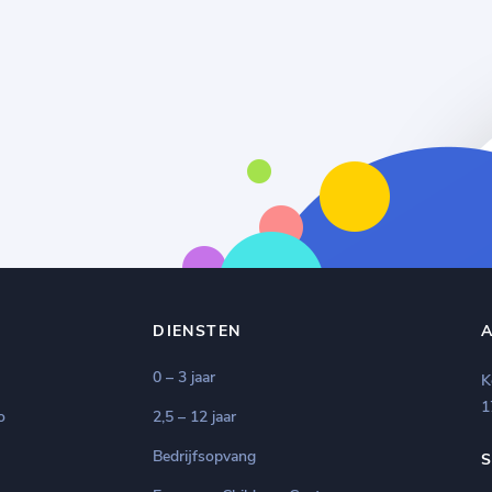
DIENSTEN
0 – 3 jaar
K
1
o
2,5 – 12 jaar
Bedrijfsopvang