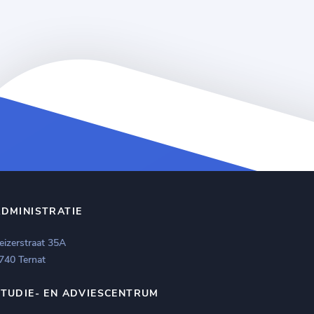
ADMINISTRATIE
eizerstraat 35A
740 Ternat
STUDIE- EN ADVIESCENTRUM