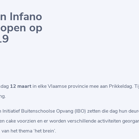
n Infano
 open op
19
nsdag
12 maart
in elke Vlaamse provincie mee aan Prikkeldag. T
ng.
n Initiatief Buitenschoolse Opvang (IBO) zetten die dag hun deu
 en cake voorzien en er worden verschillende activiteiten georgan
 van het thema ‘het brein’.