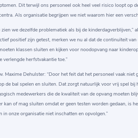
tomen. Dit terwijl ons personeel ook heel veel risico loopt op de
ntra. Als organisatie begrijpen we niet waarom hier een versch
ien we dezelfde problematiek als bij de kinderdagverblijven,” 
ctief positief zijn getest, merken we nu al dat de continuïteit va
 moeten klassen sluiten en kijken voor noodopvang naar kindero
 verlengde herfstvakantie toe.”
vzw. Maxime Dehulster: “Door het feit dat het personeel vaak niet
e bal spelen en sluiten. Dat zorgt natuurlijk voor vrij spel bij he
agogisch medewerkers die de kwaliteit van de opvang moeten bl
er kan of mag sluiten omdat er geen testen worden gedaan, is het 
in onze organisatie niet inschatten en opvolgen.”