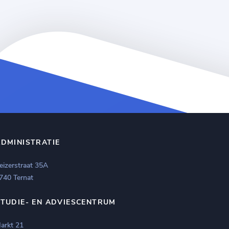
ADMINISTRATIE
eizerstraat 35A
740 Ternat
STUDIE- EN ADVIESCENTRUM
arkt 21