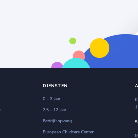
DIENSTEN
0 – 3 jaar
K
1
o
2,5 – 12 jaar
Bedrijfsopvang
European Childcare Center
M