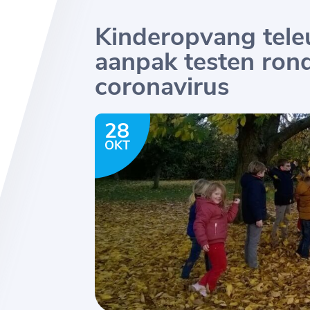
Kinderopvang teleu
aanpak testen ron
coronavirus
28
OKT