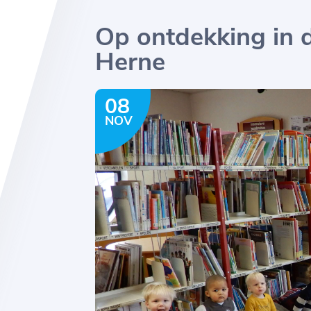
Op ontdekking in d
Herne
08
NOV