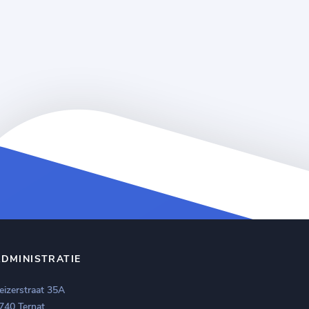
ADMINISTRATIE
eizerstraat 35A
740 Ternat