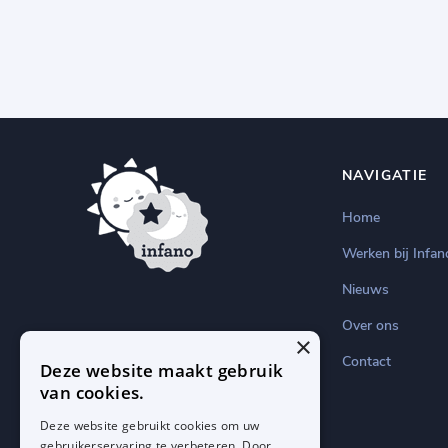
NAVIGATIE
Home
Werken bij Infan
Nieuws
Over ons
×
Contact
Deze website maakt gebruik
van cookies.
Deze website gebruikt cookies om uw
gebruikerservaring te verbeteren. Door