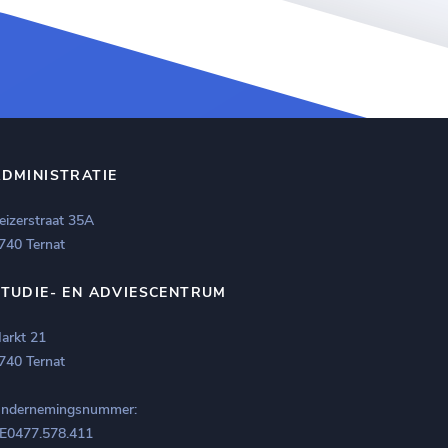
ADMINISTRATIE
eizerstraat 35A
740 Ternat
STUDIE- EN ADVIESCENTRUM
arkt 21
740 Ternat
ndernemingsnummer:
E0477.578.411