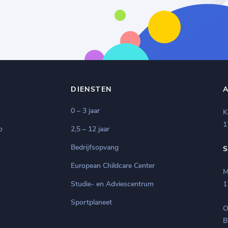
DIENSTEN
0 – 3 jaar
K
1
o
2,5 – 12 jaar
Bedrijfsopvang
European Childcare Center
M
Studie- en Adviescentrum
1
Sportplaneet
O
B