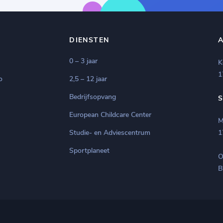
DIENSTEN
0 – 3 jaar
K
1
o
2,5 – 12 jaar
Bedrijfsopvang
European Childcare Center
M
Studie- en Adviescentrum
1
Sportplaneet
O
B