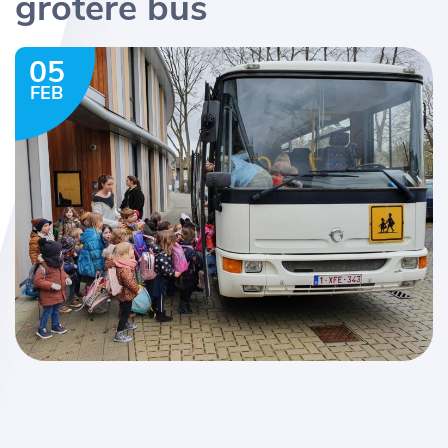
grotere bus
05
FEB