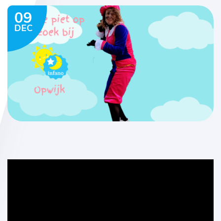
09
DEC