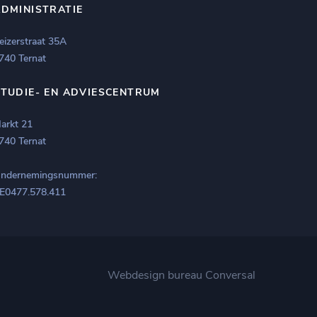
ADMINISTRATIE
eizerstraat 35A
740 Ternat
STUDIE- EN ADVIESCENTRUM
arkt 21
740 Ternat
ndernemingsnummer:
E0477.578.411
Webdesign bureau
Conversal