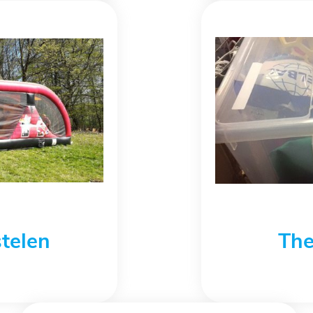
telen
Th