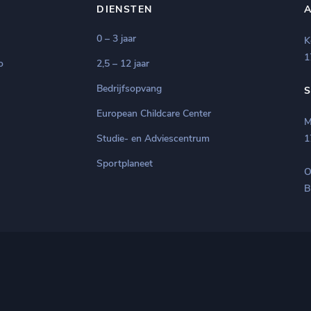
DIENSTEN
0 – 3 jaar
K
1
o
2,5 – 12 jaar
Bedrijfsopvang
European Childcare Center
M
Studie- en Adviescentrum
1
Sportplaneet
O
B