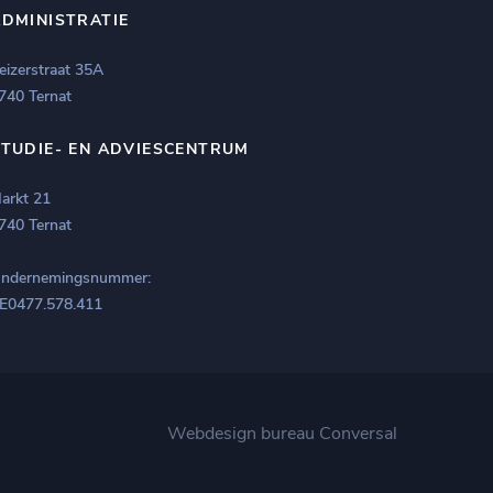
ADMINISTRATIE
eizerstraat 35A
740 Ternat
STUDIE- EN ADVIESCENTRUM
arkt 21
740 Ternat
ndernemingsnummer:
E0477.578.411
Webdesign bureau
Conversal