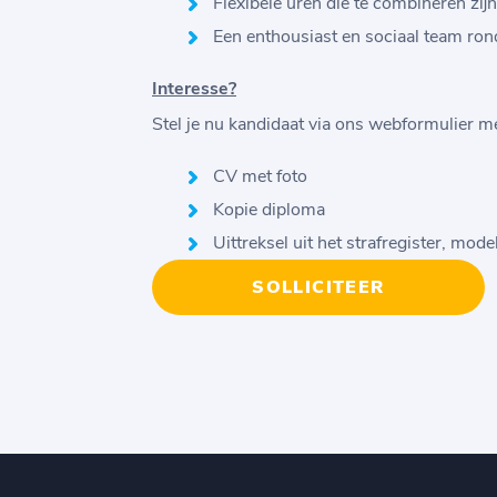
Flexibele uren die te combineren zi
Een enthousiast en sociaal team ro
Interesse?
Stel je nu kandidaat via ons webformulier 
CV met foto
Kopie diploma
Uittreksel uit het strafregister, mo
SOLLICITEER