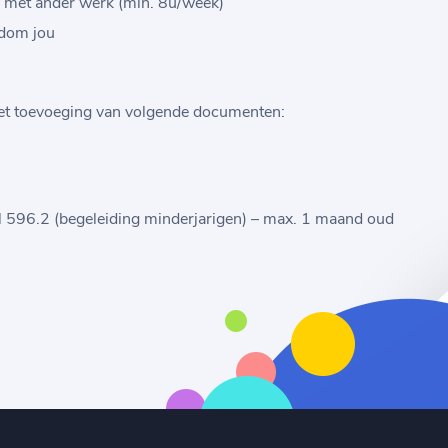
jn met ander werk (min. 8u/week)
ndom jou
met toevoeging van volgende documenten:
del 596.2 (begeleiding minderjarigen) – max. 1 maand oud