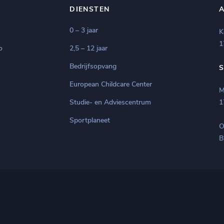
DIENSTEN
0 – 3 jaar
K
1
o
2,5 – 12 jaar
Bedrijfsopvang
European Childcare Center
M
Studie- en Adviescentrum
1
Sportplaneet
O
B