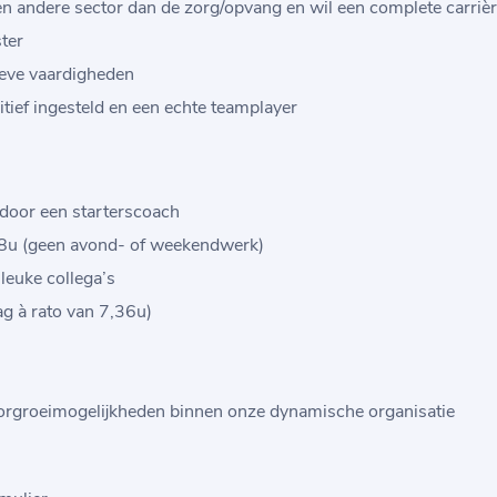
 een andere sector dan de zorg/opvang en wil een complete carri
ter
ieve vaardigheden
sitief ingesteld en een echte teamplayer
 door een starterscoach
8u (geen avond- of weekendwerk)
leuke collega’s
g à rato van 7,36u)
doorgroeimogelijkheden binnen onze dynamische organisatie