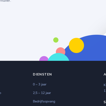
rmulier.
DIENSTEN
0 – 3 jaar
K
1
o
2,5 – 12 jaar
Bedrijfsopvang