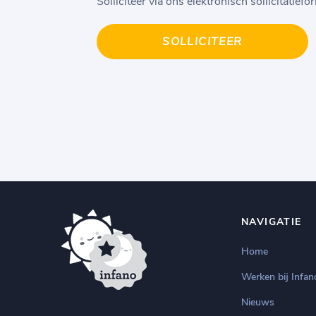
Solliciteer via ons elektronisch sollicitatiefo
SOLLICITEER
NAVIGATIE
Home
Werken bij Infan
Nieuws