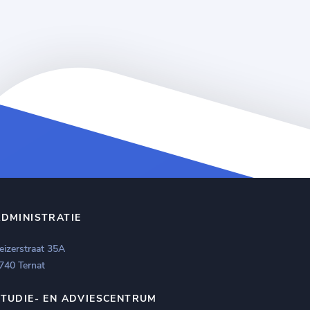
ADMINISTRATIE
eizerstraat 35A
740 Ternat
STUDIE- EN ADVIESCENTRUM