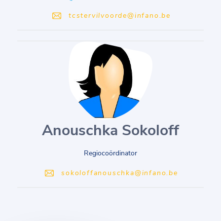
tcstervilvoorde@infano.be
Anouschka Sokoloff
Regiocoördinator
sokoloffanouschka@infano.be