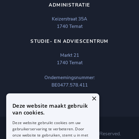
ADMINISTRATIE
Keizerstraat 35A
1740 Ternat
STUDIE- EN ADVIESCENTRUM
Markt 21
1740 Ternat
Ondernemingsnummer:
BE0477.578.411
×
Deze website maakt gebruik
van cookies.
Deze website gebruikt cookies om uw
gebruikerservaring te verbeteren. Door
Copyright © 2023 Infano. All Rights Reserved.
onze website te gebruiken, stemt u in met