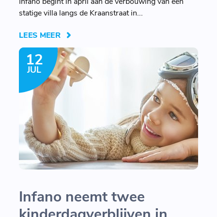
Infano begint in april aan de verbouwing van een
statige villa langs de Kraanstraat in...
LEES MEER
12
JUL
Infano neemt twee
kinderdagverblijven in