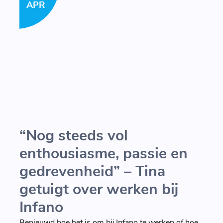
APR
“Nog steeds vol
enthousiasme, passie en
gedrevenheid” – Tina
getuigt over werken bij
Infano
Benieuwd hoe het is om bij Infano te werken of hoe