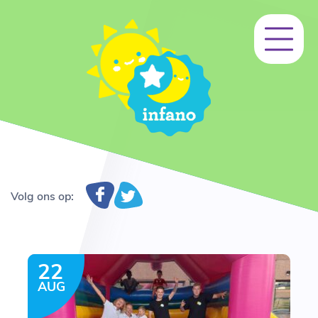
Volg ons op:
22
AUG